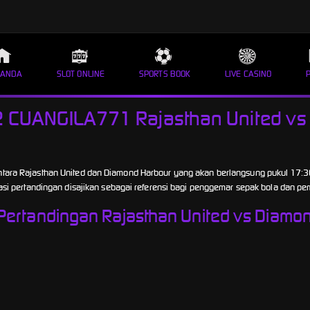
RANDA
SLOT ONLINE
SPORTS BOOK
LIVE CASINO
 2 CUANGILA771 Rajasthan United v
tara Rajasthan United dan Diamond Harbour yang akan berlangsung pukul 17:30.
masi pertandingan disajikan sebagai referensi bagi penggemar sepak bola dan p
 Pertandingan Rajasthan United vs Diamo