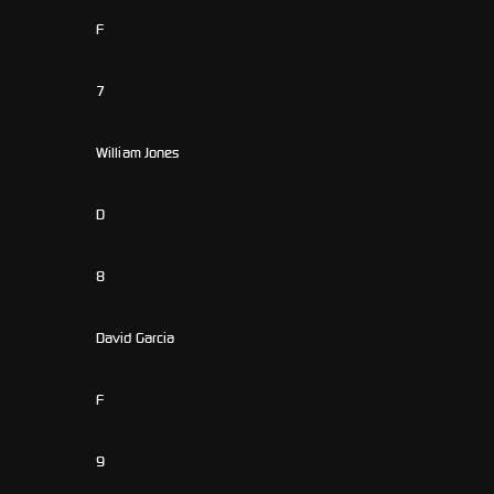
F
7
William Jones
D
8
David Garcia
F
9