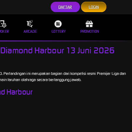
DAFTAR
LOGIN
POKER
ARCADE
LOTTERY
PROMOTION
s Diamond Harbour 13 Juni 2026
 Pertandingan ini merupakan bagian dari kompetisi resmi Premijer Liga dan
emain taruhan olahraga secara bertanggung jawab.
nd Harbour