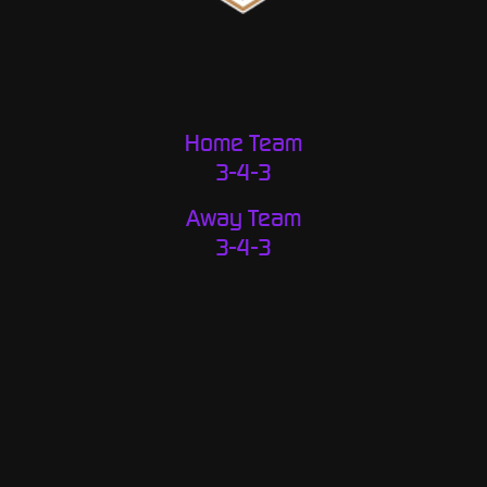
Home Team
3-4-3
Away Team
3-4-3