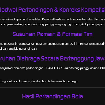
Jadwal Pertandingan & Konteks Kompetis
rtemukan Rajasthan United dan Diamond Harbour pada musim berjalan. Kedua tim 
 ini ditujukan sebagai panduan bagi pengguna yang ingin mengikuti jalannya per
Susunan Pemain & Formasi Tim
ng-masing tim berdasarkan data pertandingan. Informasi ini membantu memberi
si dan analisis pertandingan.
ruhan Olahraga Secara Bertanggung Ja
ferensi jadwal dan data pertandingan. CUANGILA771 mendorong pengguna untuk b
bagai situs slot, casino, dan taruhan bola online terpercaya.
Hasil Pertandingan Bola