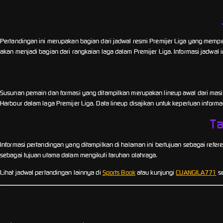
Pertandingan ini merupakan bagian dari jadwal resmi Premijer Liga yang mempe
akan menjadi bagian dari rangkaian laga dalam Premijer Liga. Informasi jadwal
Susunan pemain dan formasi yang ditampilkan merupakan lineup awal dari masi
Harbour dalam laga Premijer Liga. Data lineup disajikan untuk keperluan informa
Ta
Informasi pertandingan yang ditampilkan di halaman ini bertujuan sebagai re
sebagai tujuan utama dalam mengikuti taruhan olahraga.
Lihat jadwal pertandingan lainnya di
Sports Book
atau kunjungi
CUANGILA771
se