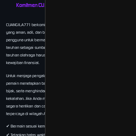
Komitmen CUANGILA771 terhadap Responsible
Gambling
CUANGILA771 berkomitmen untuk menyediakan lingkungan permainan
yang aman, adil, dan bertanggung jawab. Kami mendorong seluruh
pengguna untuk bermain secara sadar dan tidak menjadikan aktivitas
taruhan sebagai sumber pendapatan utama. Permainan slot online dan
taruhan olahraga harus diperlakukan sebagai bentuk hiburan, bukan
kewajiban finansial.
Untuk menjaga pengalaman bermain yang sehat, kami menyarankan
pemain menetapkan batas deposit, mengelola waktu bermain secara
bijak, serta menghindari keputusan emosional saat mengalami
kekalahan. Jika Anda merasa kesulitan mengontrol aktivitas bermain,
segera hentikan dan cari bantuan profesional dari lembaga dukungan
terpercaya di wilayah Anda.
✔ Bermain sesuai kemampuan finansial
✔ Tetapkan batas waktu & batas deposit