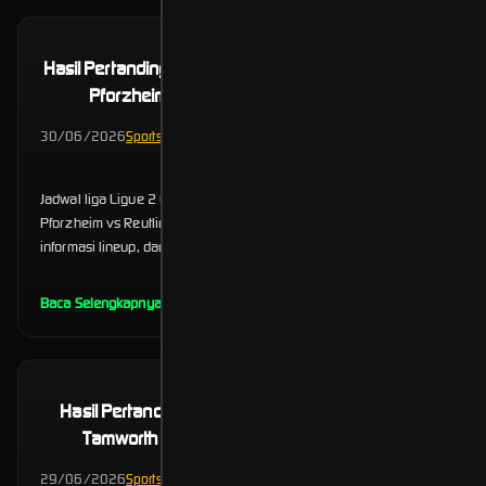
Hasil Pertandingan Liga Ligue 2 CUANGILA771 CFR
Pforzheim 1-1 Reutlingen 30 Juni 2026
30/06/2026
Sports Book
Jadwal liga Ligue 2 CUANGILA771 tanggal 30 Juni 2026: CFR
Pforzheim vs Reutlingen, Tamworth vs Forest Green. Dapatkan
informasi lineup, dan analisis pertandingan lengkap.
Baca Selengkapnya
Hasil Pertandingan Liga Ligue 2 CUANGILA771
Tamworth 1-0 Forest Green 29 Juni 2026
29/06/2026
Sports Book