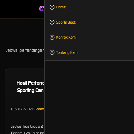
Home
Sports Book
Sports Book
Kontak Kami
Jadwal pertandingan, analisa, dan update sportsbook terbaru hari
Tentang Kami
ini.
Hasil Pertandingan Liga Ligue 2 CUANGILA771
Sporting Canamy 1-1 Calor de San Pedro 02 Juli
2026
02/07/2026
Sports Book
Jadwal liga Ligue 2 CUANGILA771 tanggal 02 Juli 2026: Sporting
Canamy vs Calor de San Pedro, Tamworth vs Forest Green.