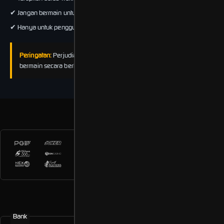
✔ Jangan bermain untuk mengejar kerugian
✔ Hanya untuk pengguna berusia 18+ tahun
Peringatan:
Perjudian memiliki risiko kecanduan. Pastikan Anda
bermain secara bertanggung jawab.
Penyedia Games
Metode Pembayaran
Bank