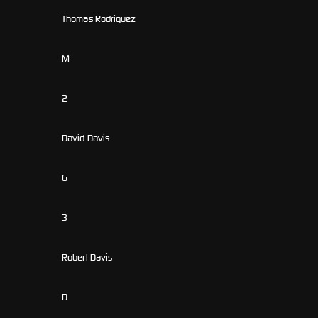
Thomas Rodriguez
M
2
David Davis
G
3
Robert Davis
D