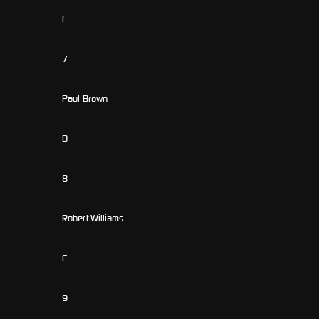
F
7
Paul Brown
D
8
Robert Williams
F
9