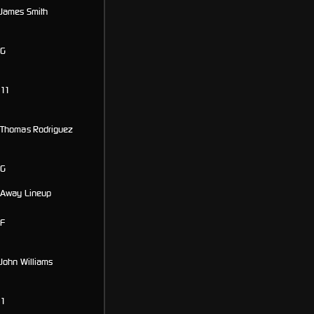
James Smith
G
11
Thomas Rodriguez
G
Away Lineup
F
John Williams
1