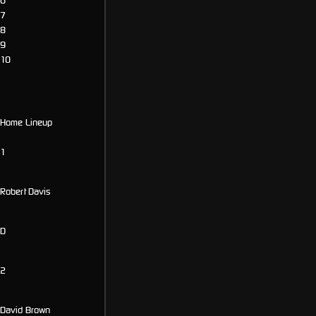
6
7
8
9
10
Starting Lineup
Home Lineup
1
Robert Davis
D
2
David Brown