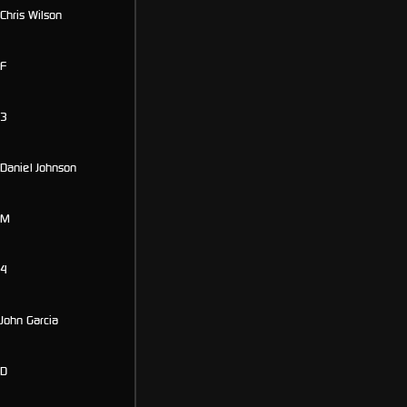
Chris Wilson
F
3
Daniel Johnson
M
4
John Garcia
D