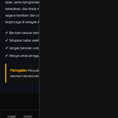
bijak, serta menghindari keputusan emosional saat mengalami
kekalahan. Jika Anda merasa kesulitan mengontrol aktivitas bermain,
segera hentikan dan cari bantuan profesional dari lembaga dukungan
terpercaya di wilayah Anda.
✔ Bermain sesuai kemampuan finansial
✔ Tetapkan batas waktu & batas deposit
✔ Jangan bermain untuk mengejar kerugian
✔ Hanya untuk pengguna berusia 18+ tahun
Peringatan:
Perjudian memiliki risiko kecanduan. Pastikan Anda
bermain secara bertanggung jawab.
Penyedia Games