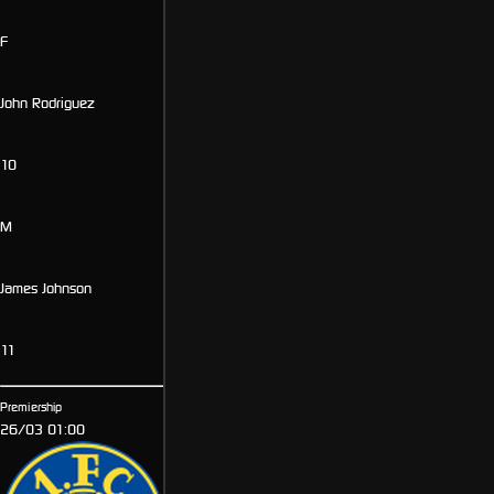
F
John Rodriguez
10
M
James Johnson
11
Premiership
26/03 01:00