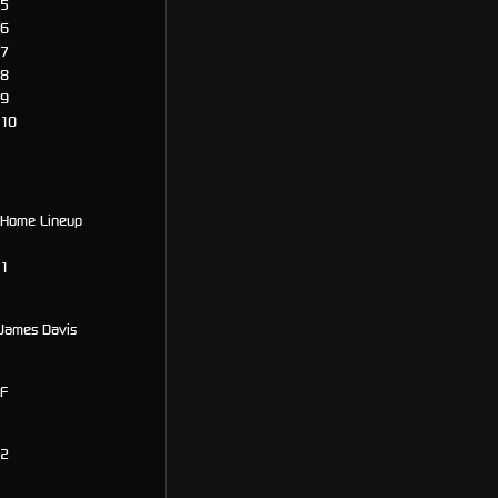
5
6
7
8
9
10
Starting Lineup
Home Lineup
1
James Davis
F
2