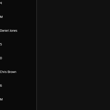
4
M
Daniel Jones
5
D
Chris Brown
6
M