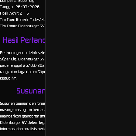
Kompetisi: Süper Lig
Tanggal: 26/03/2026
Hasil Akhir: 2 – 5
Tim Tuan Rumah: Todesfelde
Tim Tamu: Oldenburger SV
Hasil Pertandingan & Konteks Kompetisi
Pertandingan ini telah selesai dimainkan sebagai bagian dari jadwal resmi
Süper Lig. Oldenburger SV berhasil mengalahkan Todesfelde dengan skor 2-5
pada tanggal 26/03/2026. Hasil pertandingan ini menjadi bagian dari
rangkaian laga dalam Süper Lig dan akan mempengaruhi posisi klasemen
kedua tim.
Susunan Pemain & Formasi Tim
Susunan pemain dan formasi yang ditampilkan merupakan lineup awal dari
masing-masing tim berdasarkan data pertandingan. Informasi ini membantu
memberikan gambaran strategi yang digunakan oleh Todesfelde dan
Oldenburger SV dalam laga Süper Lig. Data lineup disajikan untuk keperluan
informasi dan analisis pertandingan.