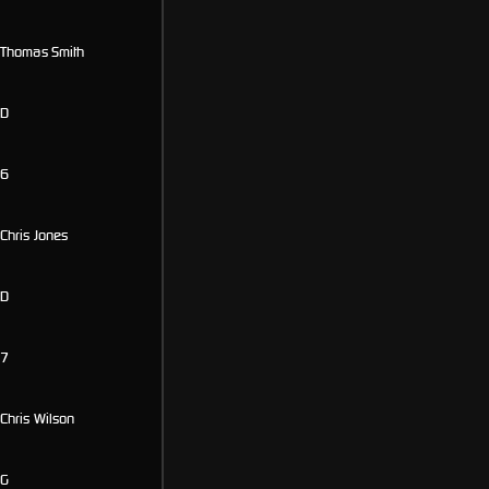
Thomas Smith
D
6
Chris Jones
D
7
Chris Wilson
G