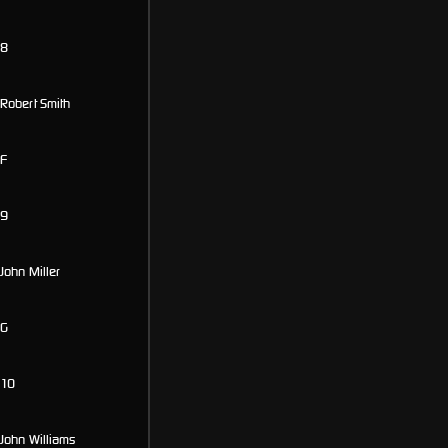
8
Robert Smith
F
9
John Miller
G
10
John Williams