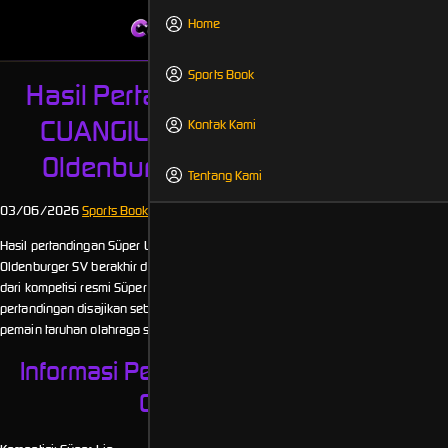
Home
Sports Book
Hasil Pertandingan Liga Ligue 2
CUANGILA771 Todesfelde 2-5
Kontak Kami
Oldenburger SV 03 Juni 2026
Tentang Kami
03/06/2026
Sports Book
Hasil pertandingan Süper Lig tanggal 26/03/2026 antara Todesfelde dan
Oldenburger SV berakhir dengan skor 2-5. Pertandingan ini merupakan bagian
dari kompetisi resmi Süper Lig dan telah selesai dimainkan. Informasi
pertandingan disajikan sebagai referensi bagi penggemar sepak bola dan
pemain taruhan olahraga secara bertanggung jawab.
Informasi Pertandingan Todesfelde vs
Oldenburger SV