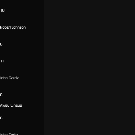
10
Robert Johnson
G
11
John Garcia
G
Away Lineup
G
John Smith