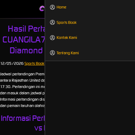
Home
Sports Book
Hasil Pertandingan Liga Ligue 2
CUANGILA771 Rajasthan United vs
Kontak Kami
Diamond Harbour 12 Mei 2026
Tentang Kami
12/05/2026
Sports Book
Jadwal pertandingan Premijer Liga untuk tanggal 26/03/2026 termasuk laga
antara Rajasthan United dan Diamond Harbour yang akan berlangsung pukul
17:30. Pertandingan ini merupakan bagian dari kompetisi resmi Premijer Liga
dan masuk dalam jadwal pertandingan sepak bola yang menarik untuk diikuti.
Informasi pertandingan disajikan sebagai referensi bagi penggemar sepak bola
dan pemain taruhan olahraga secara bertanggung jawab.
Informasi Pertandingan Rajasthan United
vs Diamond Harbour