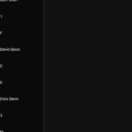
1
F
David Davis
2
G
Chris Davis
3
M