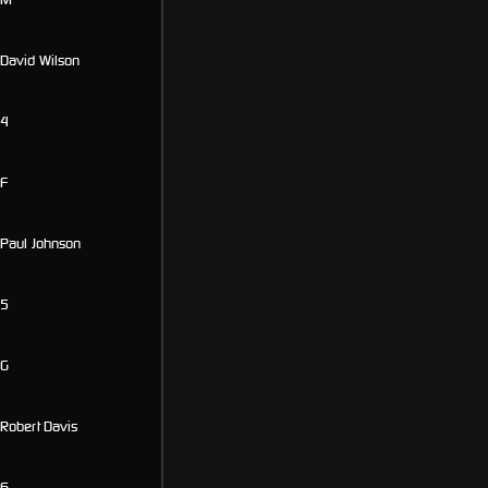
David Wilson
4
F
Paul Johnson
5
G
Robert Davis
6