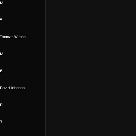
M
5
Thomas Wilson
M
6
David Johnson
D
7