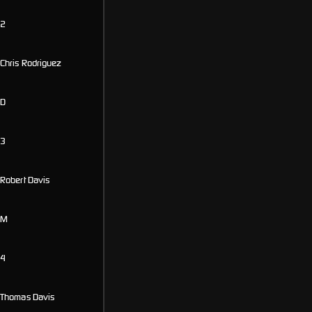
2
Chris Rodriguez
D
3
Robert Davis
M
4
Thomas Davis