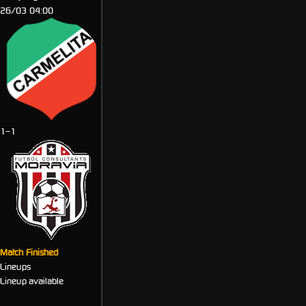
26/03 04:00
AD Carmelita
1
–
1
Futbol Consultants Moravia
Match Finished
Lineups
Lineup available