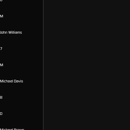
M
John Williams
7
M
Michael Davis
8
D
Michael Brown