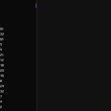
Bayern Munich W
4-2-3-1
91
32
91
5
4
21
12
18
20
16
8
24
32
7
4
2