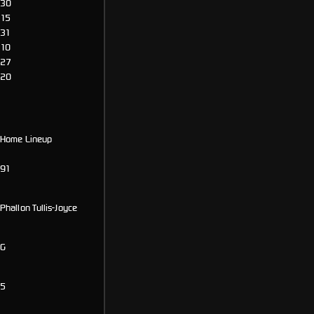
30
15
31
10
27
20
Starting Lineup
Home Lineup
91
Phallon Tullis-Joyce
G
5