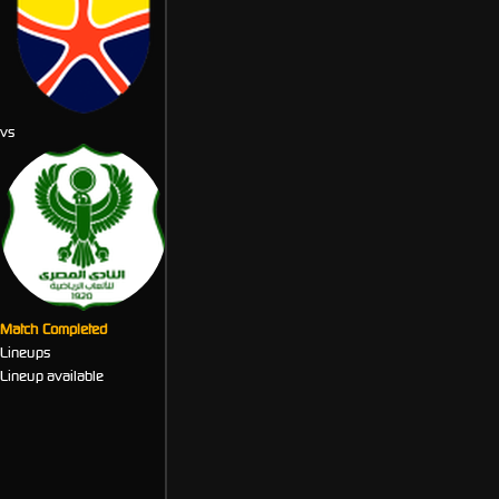
El Gouna FC
vs
AL Masry
Match Completed
Lineups
Lineup available
Home Team
3-5-2
Away Team