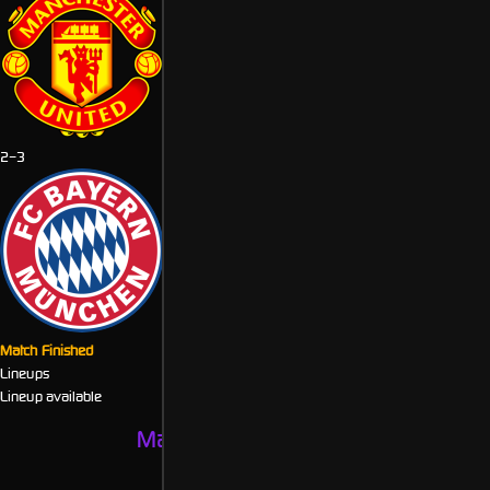
Manchester United W
2
–
3
Bayern Munich W
Match Finished
Lineups
Lineup available
Manchester United W
4-3-3