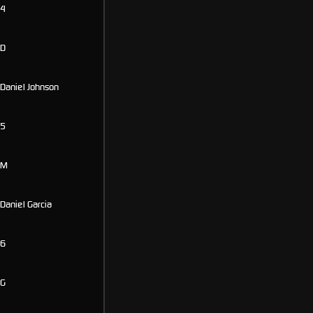
4
D
Daniel Johnson
5
M
Daniel Garcia
6
G