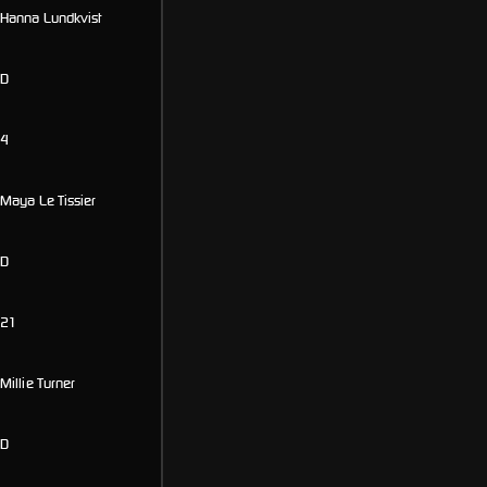
Hanna Lundkvist
D
4
Maya Le Tissier
D
21
Millie Turner
D