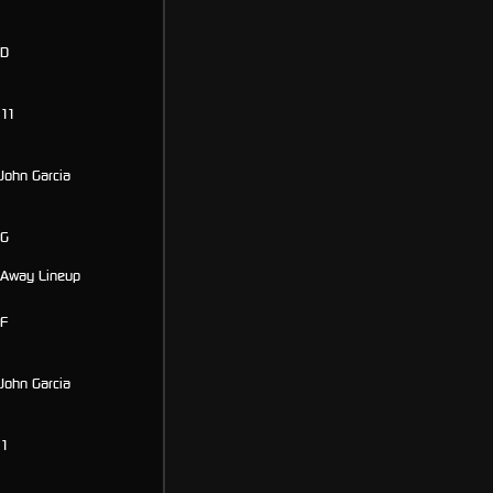
D
11
John Garcia
G
Away Lineup
F
John Garcia
1