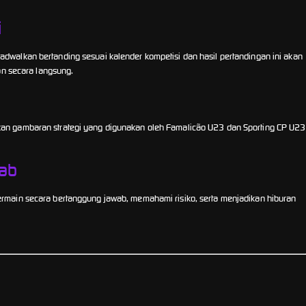
i
dwalkan bertanding sesuai kalender kompetisi dan hasil pertandingan ini akan
an secara langsung.
kan gambaran strategi yang digunakan oleh Famalicão U23 dan Sporting CP U23
wab
ermain secara bertanggung jawab, memahami risiko, serta menjadikan hiburan