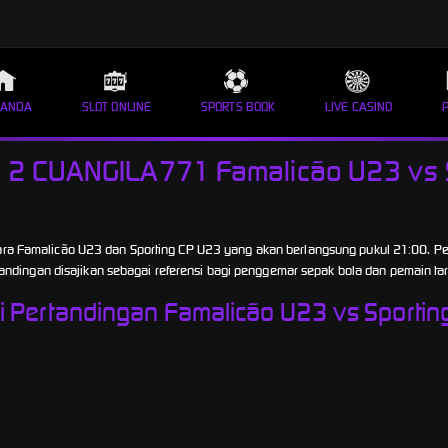
RANDA
SLOT ONLINE
SPORTS BOOK
LIVE CASINO
ue 2 CUANGILA771 Famalicão U23 vs
ra Famalicão U23 dan Sporting CP U23 yang akan berlangsung pukul 21:00. Per
rtandingan disajikan sebagai referensi bagi penggemar sepak bola dan pemain t
i Pertandingan Famalicão U23 vs Sporti