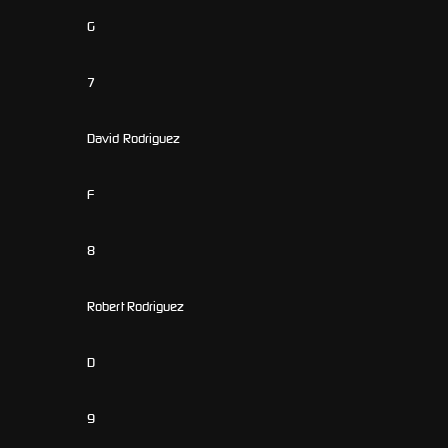
G
7
David Rodriguez
F
8
Robert Rodriguez
D
9