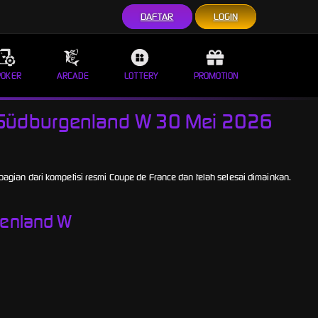
DAFTAR
LOGIN
POKER
ARCADE
LOTTERY
PROMOTION
0 Südburgenland W 30 Mei 2026
gian dari kompetisi resmi Coupe de France dan telah selesai dimainkan.
genland W