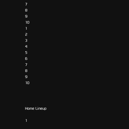
7
8
9
10
1
2
3
4
5
6
7
8
9
10
Home Lineup
1