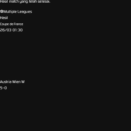
Hasil match yang telah selesai.
⚽
Multiple Leagues
Hasil
Coupe de France
26/03 01:30
Austria Wien W
5
–
0