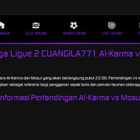
RANDA
SLOT ONLINE
SPORTS BOOK
LIVE CASINO
iga Ligue 2 CUANGILA771 Al-Karma 
ara Al-Karma dan Mosul yang akan berlangsung pukul 22:00. Pertandingan ini 
sajikan sebagai referensi bagi penggemar sepak bola dan pemain taruhan olahra
Informasi Pertandingan Al-Karma vs Mosu