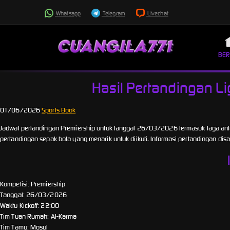
Whatsapp
Telegram
Livechat
BE
Hasil Pertandingan L
01/06/2026
Sports Book
Jadwal pertandingan Premiership untuk tanggal 26/03/2026 termasuk laga ant
pertandingan sepak bola yang menarik untuk diikuti. Informasi pertandingan di
Kompetisi: Premiership
Tanggal: 26/03/2026
Waktu Kickoff: 22:00
Tim Tuan Rumah: Al-Karma
Tim Tamu: Mosul