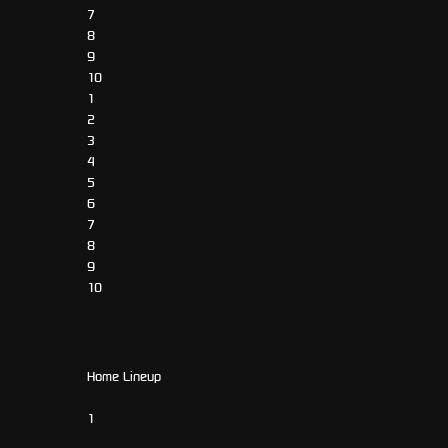
7
8
9
10
1
2
3
4
5
6
7
8
9
10
Home Lineup
1