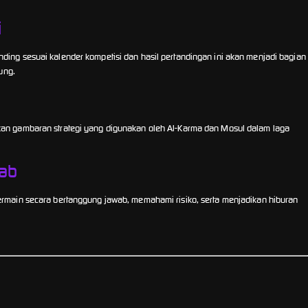
i
ing sesuai kalender kompetisi dan hasil pertandingan ini akan menjadi bagian
ung.
kan gambaran strategi yang digunakan oleh Al-Karma dan Mosul dalam laga
wab
ermain secara bertanggung jawab, memahami risiko, serta menjadikan hiburan