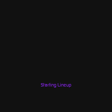
Starting Lineup