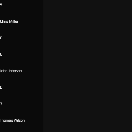
5
Chris Miller
F
6
John Johnson
D
7
Thomas Wilson