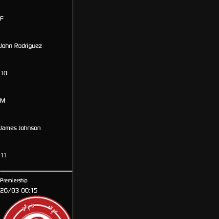
F
John Rodriguez
10
M
James Johnson
11
Premiership
26/03 00:15