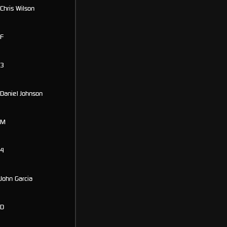
Chris Wilson
F
3
Daniel Johnson
M
4
John Garcia
D