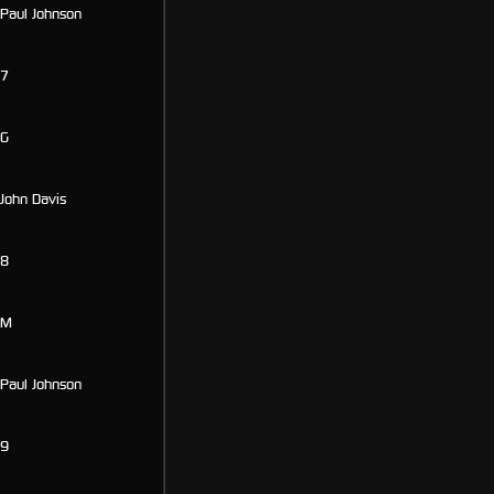
Paul Johnson
7
G
John Davis
8
M
Paul Johnson
9