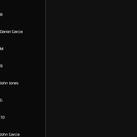
8
Daniel Garcia
M
9
John Jones
G
10
John Garcia