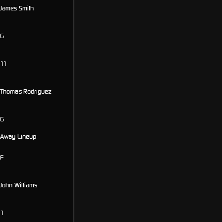
James Smith
G
11
Thomas Rodriguez
G
Away Lineup
F
John Williams
1