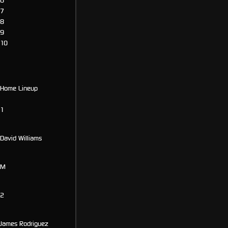
6
7
8
9
10
Starting Lineup
Home Lineup
1
David Williams
M
2
James Rodriguez