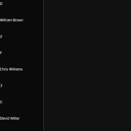
D
William Brown
2
F
Chris Williams
3
G
David Miller