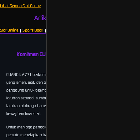
Lihat Semua Slot Online
Artikel Slot Online Terbaru
Slot Online
|
Sports Book
|
Beranda
Komitmen CUANGILA771 terhadap Responsible
Gambling
CUANGILA771 berkomitmen untuk menyediakan lingkungan permainan
yang aman, adil, dan bertanggung jawab. Kami mendorong seluruh
pengguna untuk bermain secara sadar dan tidak menjadikan aktivitas
taruhan sebagai sumber pendapatan utama. Permainan slot online dan
taruhan olahraga harus diperlakukan sebagai bentuk hiburan, bukan
kewajiban finansial.
Untuk menjaga pengalaman bermain yang sehat, kami menyarankan
pemain menetapkan batas deposit, mengelola waktu bermain secara