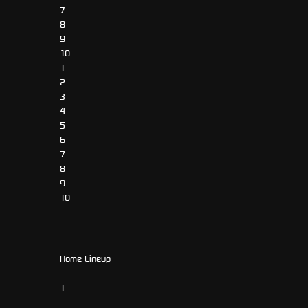
7
8
9
10
1
2
3
4
5
6
7
8
9
10
Home Lineup
1