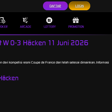
DAFTAR
LOGIN
POKER
ARCADE
LOTTERY
PROMOTION
rt W 0-3 Häcken 11 Juni 2026
dari kompetisi resmi Coupe de France dan telah selesai dimainkan. Informasi
 Häcken