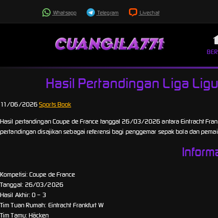
Whatsapp
Telegram
Livechat
BE
Hasil Pertandingan Liga Lig
11/06/2026
Sports Book
Hasil pertandingan Coupe de France tanggal 26/03/2026 antara Eintracht Frankf
pertandingan disajikan sebagai referensi bagi penggemar sepak bola dan pema
Inform
Kompetisi: Coupe de France
Tanggal: 26/03/2026
Hasil Akhir: 0 – 3
Tim Tuan Rumah: Eintracht Frankfurt W
Tim Tamu: Häcken