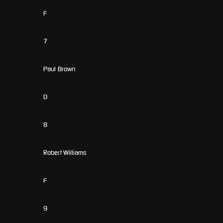
F
7
Paul Brown
D
8
Robert Williams
F
9