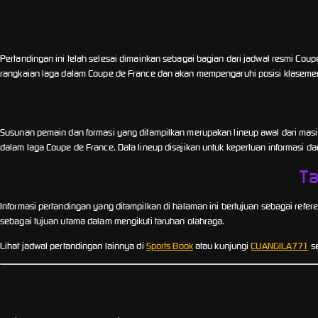
Pertandingan ini telah selesai dimainkan sebagai bagian dari jadwal resmi Cou
rangkaian laga dalam Coupe de France dan akan mempengaruhi posisi klasemen
Susunan pemain dan formasi yang ditampilkan merupakan lineup awal dari masi
dalam laga Coupe de France. Data lineup disajikan untuk keperluan informasi da
Ta
Informasi pertandingan yang ditampilkan di halaman ini bertujuan sebagai re
sebagai tujuan utama dalam mengikuti taruhan olahraga.
Lihat jadwal pertandingan lainnya di
Sports Book
atau kunjungi
CUANGILA771
se