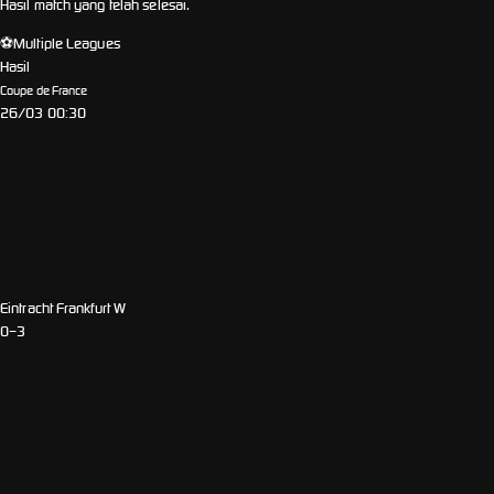
Hasil match yang telah selesai.
⚽
Multiple Leagues
Hasil
Coupe de France
26/03 00:30
Eintracht Frankfurt W
0
–
3