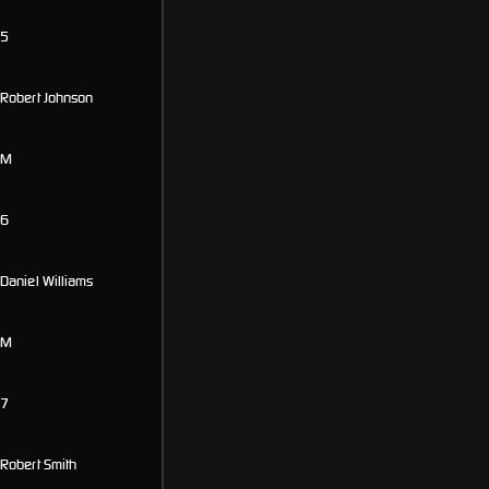
5
Robert Johnson
M
6
Daniel Williams
M
7
Robert Smith