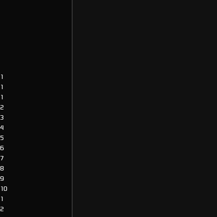
4-3-3
Away Team
4-3-3
1
1
1
2
3
4
5
6
7
8
9
10
1
2