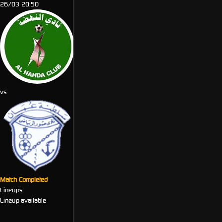
26/03 20:50
Al-Nahda
vs
Sur
Match Completed
Lineups
Lineup available
Home Team