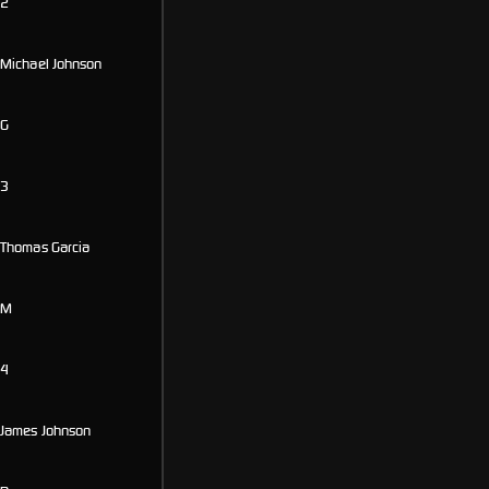
2
Michael Johnson
G
3
Thomas Garcia
M
4
James Johnson