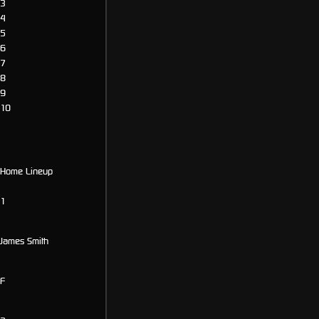
3
4
5
6
7
8
9
10
Starting Lineup
Home Lineup
1
James Smith
F