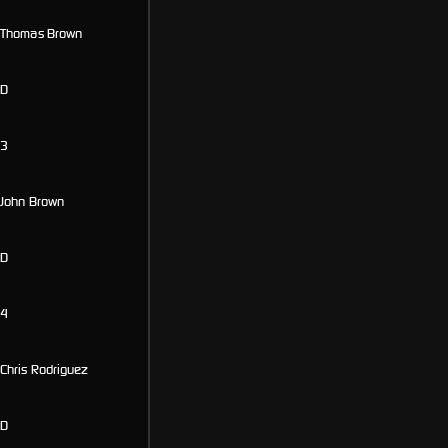
Thomas Brown
D
3
John Brown
D
4
Chris Rodriguez
D