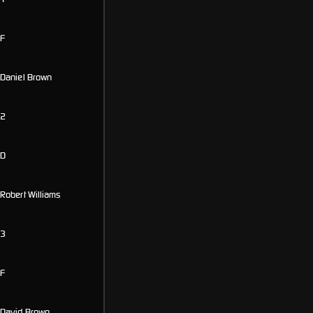
F
Daniel Brown
2
D
Robert Williams
3
F
David Brown