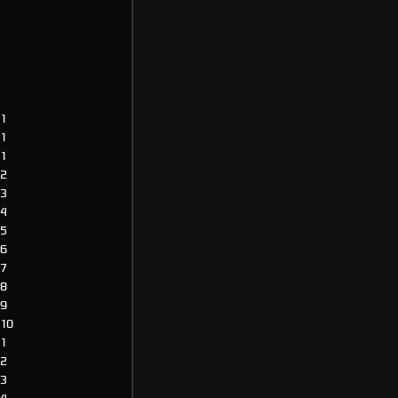
Away Team
3-5-2
1
1
1
2
3
4
5
6
7
8
9
10
1
2
3