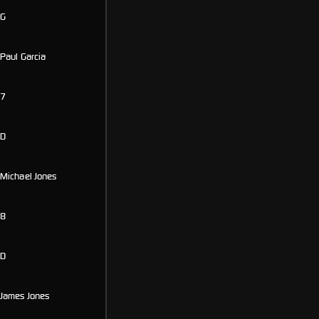
G
Paul Garcia
7
D
Michael Jones
8
D
James Jones