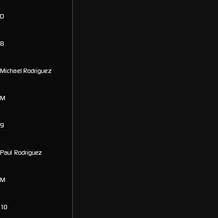
D
8
Michael Rodriguez
M
9
Paul Rodriguez
M
10